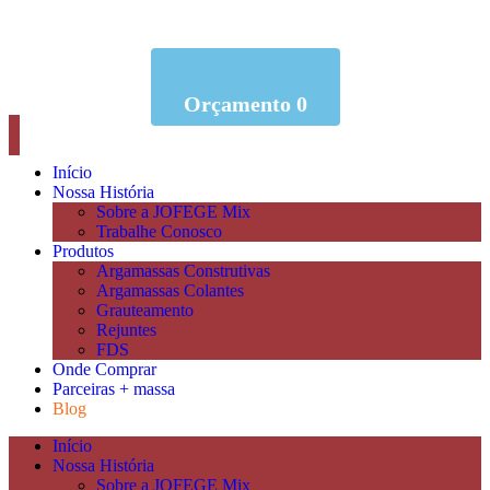
Orçamento
0
Início
Nossa História
Sobre a JOFEGE Mix
Trabalhe Conosco
Produtos
Argamassas Construtivas
Argamassas Colantes
Grauteamento
Rejuntes
FDS
Onde Comprar
Parceiras + massa
Blog
Início
Nossa História
Sobre a JOFEGE Mix