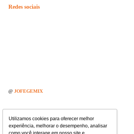
Redes sociais
@
JOFEGEMIX
Sobre a Jofege MIX
Utilizamos cookies para oferecer melhor
Blog
FDS
experiência, melhorar o desempenho, analisar
Seja um revendedor
como você interage em nosso site e