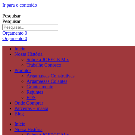
Ir para o conteúdo
Pesquisar
Pesquisar
Orçamento
0
Orçamento
0
Início
Nossa História
Sobre a JOFEGE Mix
Trabalhe Conosco
Produtos
Argamassas Construtivas
Argamassas Colantes
Grauteamento
Rejuntes
FDS
Onde Comprar
Parceiras + massa
Blog
Início
Nossa História
Sobre a JOFEGE Mix