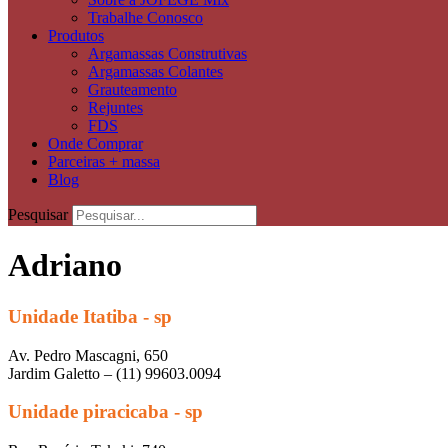
Trabalhe Conosco
Produtos
Argamassas Construtivas
Argamassas Colantes
Grauteamento
Rejuntes
FDS
Onde Comprar
Parceiras + massa
Blog
Pesquisar
Adriano
Unidade Itatiba - sp
Av. Pedro Mascagni, 650
Jardim Galetto – (11) 99603.0094
Unidade piracicaba - sp