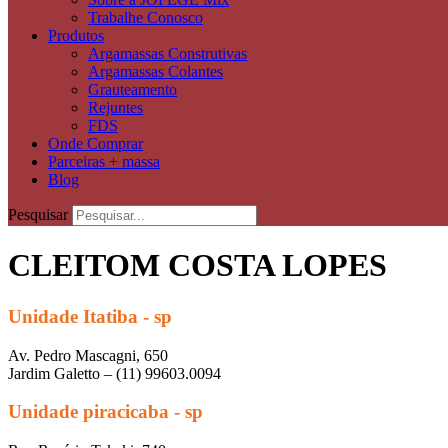
Trabalhe Conosco
Produtos
Argamassas Construtivas
Argamassas Colantes
Grauteamento
Rejuntes
FDS
Onde Comprar
Parceiras + massa
Blog
Pesquisar
CLEITOM COSTA LOPES
Unidade Itatiba - sp
Av. Pedro Mascagni, 650
Jardim Galetto – (11) 99603.0094
Unidade piracicaba - sp