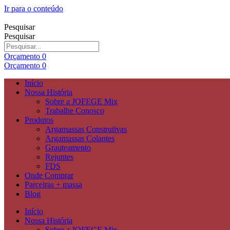
Ir para o conteúdo
Pesquisar
Pesquisar
Orçamento
0
Orçamento
0
Início
Nossa História
Sobre a JOFEGE Mix
Trabalhe Conosco
Produtos
Argamassas Construtivas
Argamassas Colantes
Grauteamento
Rejuntes
FDS
Onde Comprar
Parceiras + massa
Blog
Início
Nossa História
Sobre a JOFEGE Mix