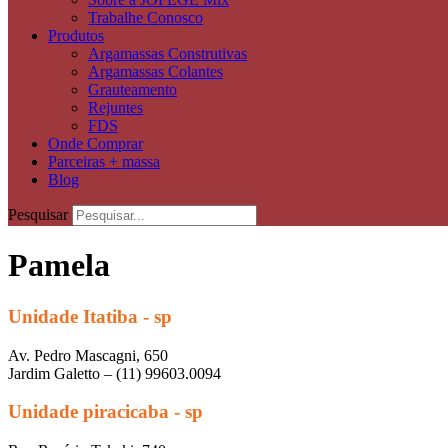
Trabalhe Conosco
Produtos
Argamassas Construtivas
Argamassas Colantes
Grauteamento
Rejuntes
FDS
Onde Comprar
Parceiras + massa
Blog
Pesquisar
Pamela
Unidade Itatiba - sp
Av. Pedro Mascagni, 650
Jardim Galetto – (11) 99603.0094
Unidade piracicaba - sp