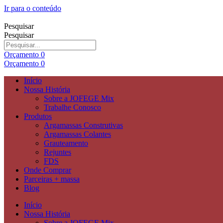
Ir para o conteúdo
Pesquisar
Pesquisar
Orçamento
0
Orçamento
0
Início
Nossa História
Sobre a JOFEGE Mix
Trabalhe Conosco
Produtos
Argamassas Construtivas
Argamassas Colantes
Grauteamento
Rejuntes
FDS
Onde Comprar
Parceiras + massa
Blog
Início
Nossa História
Sobre a JOFEGE Mix