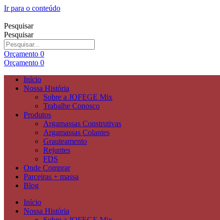
Ir para o conteúdo
Pesquisar
Pesquisar
Orçamento
0
Orçamento
0
Início
Nossa História
Sobre a JOFEGE Mix
Trabalhe Conosco
Produtos
Argamassas Construtivas
Argamassas Colantes
Grauteamento
Rejuntes
FDS
Onde Comprar
Parceiras + massa
Blog
Início
Nossa História
Sobre a JOFEGE Mix