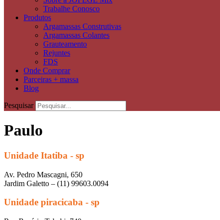
Trabalhe Conosco
Produtos
Argamassas Construtivas
Argamassas Colantes
Grauteamento
Rejuntes
FDS
Onde Comprar
Parceiras + massa
Blog
Pesquisar
Paulo
Unidade Itatiba - sp
Av. Pedro Mascagni, 650
Jardim Galetto – (11) 99603.0094
Unidade piracicaba - sp