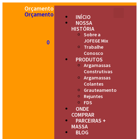
Orçamento
Orçamento
INÍCIO
NOSSA
HISTÓRIA
Sobre a
JOFEGE Mix
0
0
Trabalhe
Conosco
PRODUTOS
Argamassas
Construtivas
Argamassas
Colantes
Grauteamento
Rejuntes
FDS
ONDE
COMPRAR
PARCEIRAS +
MASSA
BLOG