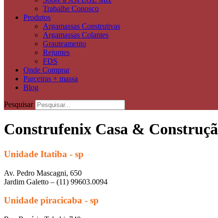
Trabalhe Conosco
Produtos
Argamassas Construtivas
Argamassas Colantes
Grauteamento
Rejuntes
FDS
Onde Comprar
Parceiras + massa
Blog
Pesquisar
Construfenix Casa & Construç
Unidade Itatiba - sp
Av. Pedro Mascagni, 650
Jardim Galetto – (11) 99603.0094
Unidade piracicaba - sp