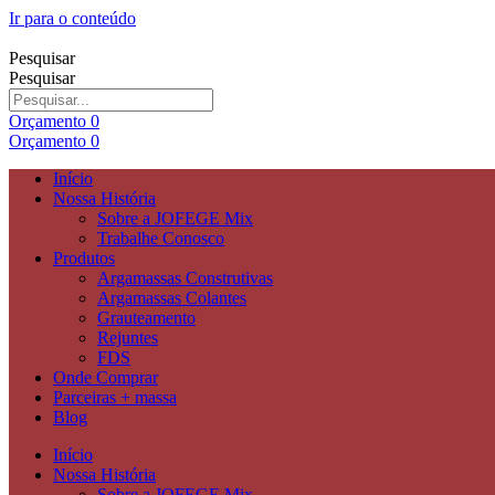
Ir para o conteúdo
Pesquisar
Pesquisar
Orçamento
0
Orçamento
0
Início
Nossa História
Sobre a JOFEGE Mix
Trabalhe Conosco
Produtos
Argamassas Construtivas
Argamassas Colantes
Grauteamento
Rejuntes
FDS
Onde Comprar
Parceiras + massa
Blog
Início
Nossa História
Sobre a JOFEGE Mix