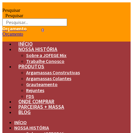
Ir
para
Pesquisar
o
Pesquisar
conteúdo
Orçamento
0
0
Orçamento
INÍCIO
NOSSA HISTÓRIA
Sobre a JOFEGE Mix
Trabalhe Conosco
PRODUTOS
Argamassas Construtivas
Argamassas Colantes
Grauteamento
Rejuntes
FDS
ONDE COMPRAR
PARCEIRAS + MASSA
BLOG
INÍCIO
NOSSA HISTÓRIA