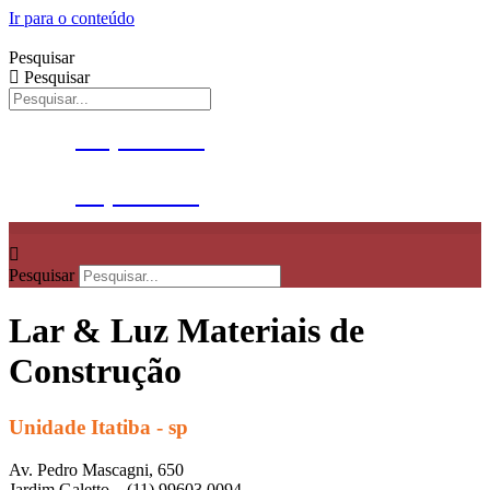
Ir para o conteúdo
Pesquisar
Pesquisar
Orçamento
0
Orçamento
0
Pesquisar
Lar & Luz Materiais de
Construção
Unidade Itatiba - sp
Av. Pedro Mascagni, 650
Jardim Galetto – (11) 99603.0094