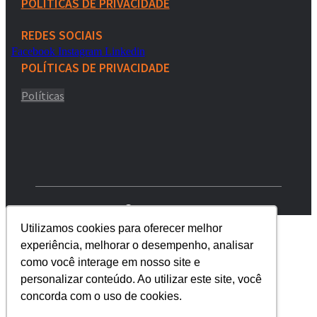
POLÍTICAS DE PRIVACIDADE
REDES SOCIAIS
Facebook
Instagram
Linkedin
POLÍTICAS DE PRIVACIDADE
Políticas
@
JOFEGEMIX
Utilizamos cookies para oferecer melhor
Sobre a Jofege MIX
Blog
experiência, melhorar o desempenho, analisar
FDS
como você interage em nosso site e
Seja um revendedor
personalizar conteúdo. Ao utilizar este site, você
Contato
concorda com o uso de cookies.
Sobre a Jofege MIX