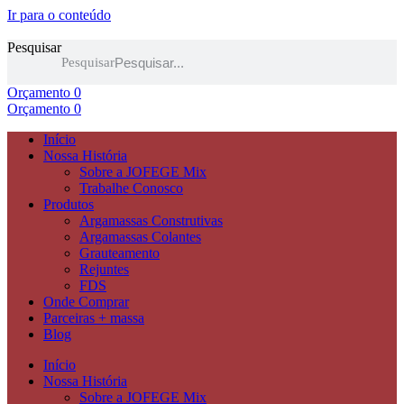
Ir para o conteúdo
Pesquisar
Pesquisar
Orçamento
0
Orçamento
0
Início
Nossa História
Sobre a JOFEGE Mix
Trabalhe Conosco
Produtos
Argamassas Construtivas
Argamassas Colantes
Grauteamento
Rejuntes
FDS
Onde Comprar
Parceiras + massa
Blog
Início
Nossa História
Sobre a JOFEGE Mix