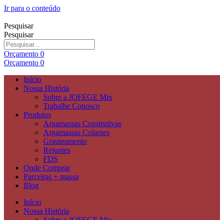
Ir para o conteúdo
Pesquisar
Pesquisar
Orçamento
0
Orçamento
0
Início
Nossa História
Sobre a JOFEGE Mix
Trabalhe Conosco
Produtos
Argamassas Construtivas
Argamassas Colantes
Grauteamento
Rejuntes
FDS
Onde Comprar
Parceiras + massa
Blog
Início
Nossa História
Sobre a JOFEGE Mix