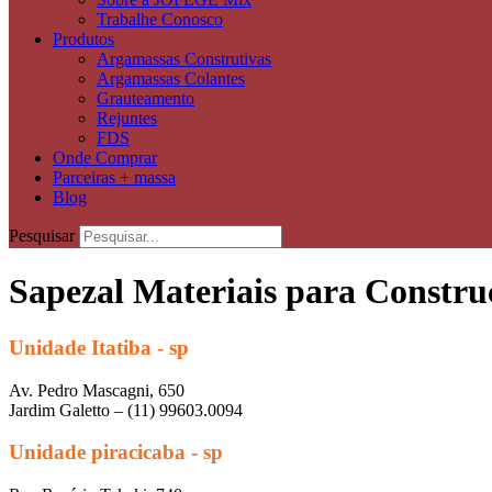
Trabalhe Conosco
Produtos
Argamassas Construtivas
Argamassas Colantes
Grauteamento
Rejuntes
FDS
Onde Comprar
Parceiras + massa
Blog
Pesquisar
Sapezal Materiais para Constru
Unidade Itatiba - sp
Av. Pedro Mascagni, 650
Jardim Galetto – (11) 99603.0094
Unidade piracicaba - sp