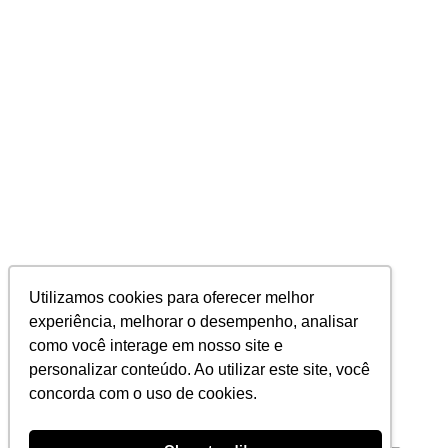
@
JOFEGEMIX
Utilizamos cookies para oferecer melhor
Sobre a Jofege MIX
experiência, melhorar o desempenho, analisar
como você interage em nosso site e
Blog
personalizar conteúdo. Ao utilizar este site, você
concorda com o uso de cookies.
FDS
Seja um revendedor