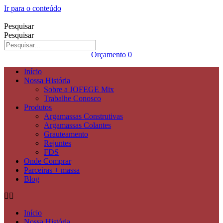
Ir para o conteúdo
Pesquisar
Pesquisar
Orçamento
0
Início
Nossa História
Sobre a JOFEGE Mix
Trabalhe Conosco
Produtos
Argamassas Construtivas
Argamassas Colantes
Grauteamento
Rejuntes
FDS
Onde Comprar
Parceiras + massa
Blog
Início
Nossa História