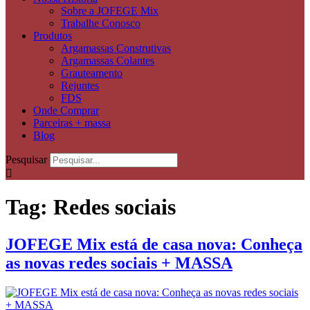
Sobre a JOFEGE Mix
Trabalhe Conosco
Produtos
Argamassas Construtivas
Argamassas Colantes
Grauteamento
Rejuntes
FDS
Onde Comprar
Parceiras + massa
Blog
Pesquisar
Tag:
Redes sociais
JOFEGE Mix está de casa nova: Conheça
as novas redes sociais + MASSA